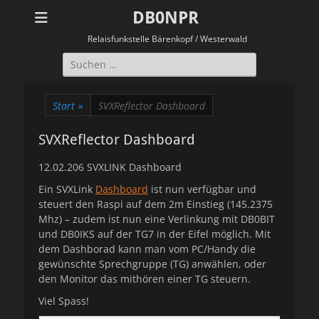
DB0NPR
Relaisfunkstelle Bärenkopf / Westerwald
Suchen
nach:
Start
»
SVXReflector Dashboard
SVXReflector Dashboard
12.02.206 SVXLINK Dashboard
Ein SVXLink
Dashboard
ist nun verfügbar und
steuert den Raspi auf dem 2m Einstieg (145.2375
Mhz) – zudem ist nun eine Verlinkung mit DB0BIT
und DB0IKS auf der TG7 in der Eifel möglich. Mit
dem Dashborad kann man vom PC/Handy die
gewünschte Sprechgruppe (TG) anwählen, oder
den Monitor das mithören einer TG steuern.
Viel Spass!