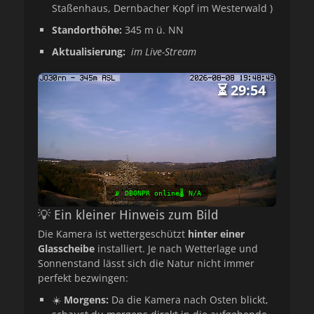
Staßenhaus, Dernbacher Kopf im Westerwald )
Standorthöhe:
345 m ü. NN
Aktualisierung:
im Live-Stream
⏳
29:53
📡 DB0NPR online
🌡️ N/A
💡 Ein kleiner Hinweis zum Bild
Die Kamera ist wettergeschützt
hinter einer
Glasscheibe
installiert. Je nach Wetterlage und
Sonnenstand lässt sich die Natur nicht immer
perfekt bezwingen:
☀️
Morgens:
Da die Kamera nach Osten blickt,