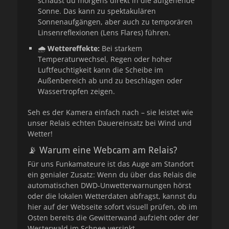
schaust du morgens direkt in die aufgehende
Sonne. Das kann zu spektakulären
Sonnenaufgängen, aber auch zu temporären
Linsenreflexionen (Lens Flares) führen.
🌧️
Wettereffekte:
Bei starkem
Temperaturwechsel, Regen oder hoher
Luftfeuchtigkeit kann die Scheibe im
Außenbereich ab und zu beschlagen oder
Wassertropfen zeigen.
Seh es der Kamera einfach nach – sie leistet wie
unser Relais echten Dauereinsatz bei Wind und
Wetter!
📡 Warum eine Webcam am Relais?
Für uns Funkamateure ist das Auge am Standort
ein genialer Zusatz: Wenn du über das Relais die
automatischen DWD-Unwetterwarnungen hörst
oder die lokalen Wetterdaten abfragst, kannst du
hier auf der Webseite sofort visuell prüfen, ob im
Osten bereits die Gewitterwand aufzieht oder der
Westerwald im Schnee versinkt.